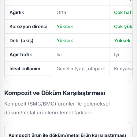
Ağırlık
Orta
Çok hafif
Korozyon direnci
Yüksek
Çok yüks
Debi (akış)
Yüksek
Yüksek
Ağır trafik
İyi
İyi
İdeal kullanım
Genel altyapı, otopark
Kimyasal/
Kompozit ve Döküm Karşılaştırması
Kompozit (SMC/BMC) ürünler ile geleneksel
döküm/metal ürünlerin temel farkları:
Kompozit ürün ile döküm/metal ürün karşılaştırması