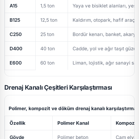
A15
1,5 ton
Yaya ve bisiklet alanları, yeşi
B125
12,5 ton
Kaldırım, otopark, hafif araç t
C250
25 ton
Bordür kenarı, banket, akarya
D400
40 ton
Cadde, yol ve ağır taşıt güzer
E600
60 ton
Liman, lojistik, ağır sanayi sa
Drenaj Kanalı Çeşitleri Karşılaştırması
Polimer, kompozit ve döküm drenaj kanalı karşılaştırmas
Özellik
Polimer Kanal
Kompozit 
Gövde
Polimer beton
Cam elyaf