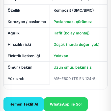
Özellik
Kompozit (SMC/BMC)
D
Korozyon / paslanma
Paslanmaz, çürümez
Pa
Ağırlık
Hafif (kolay montaj)
Ağ
Hırsızlık riski
Düşük (hurda değeri yok)
Yü
Elektrik iletkenliği
Yalıtkan
İl
Ömür / bakım
Uzun ömür, bakımsız
Pe
Yük sınıfı
A15–E600 (TS EN 124-5)
A
Hemen Teklif Al
WhatsApp ile Sor