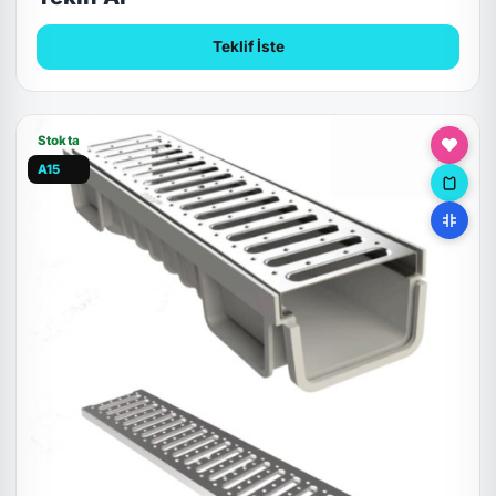
Teklif İste
Stokta
A15