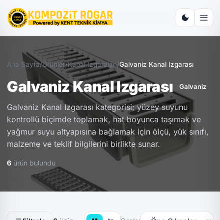
Ana Sayfa
/
Ürünler
/
Kanal Izgaraları
/
Galvaniz Kanal Izgarası
Galvaniz Kanal Izgarası
Galvaniz
Galvaniz Kanal Izgarası kategorisi; yüzey suyunu
kontrollü biçimde toplamak, hat boyunca taşımak ve
yağmur suyu altyapısına bağlamak için ölçü, yük sınıfı,
malzeme ve teklif bilgilerini birlikte sunar.
6
ürün bulundu