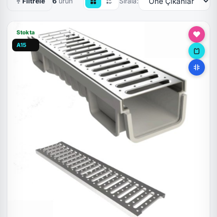
6
ürün
Sırala:
Filtrele
Stokta
A15