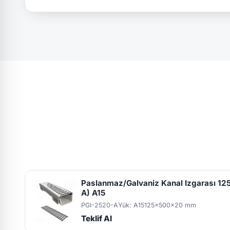
Paslanmaz/Galvaniz Kanal Izgarası 1
A) A15
PGI-2520-A
Yük: A15
125x500x20 mm
Teklif Al