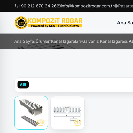
+90 212 670 34 26
info@kompozitrogar.com.tr
Pazarte
Ana Sa
Ana Sayfa
/
Ürünler
/
Kanal Izgaraları
/
Galvaniz Kanal Izgarası
/
Pa
A15