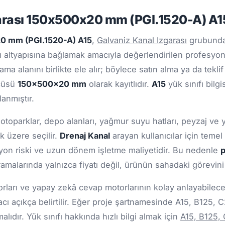
arası 150x500x20 mm (PGI.1520-A) A1
20 mm (PGI.1520-A) A15
,
Galvaniz Kanal Izgarası
grubunda 
altyapısına bağlamak amacıyla değerlendirilen profesyone
ma alanını birlikte ele alır; böylece satın alma ya da tekl
lçüsü
150x500x20 mm
olarak kayıtlıdır.
A15
yük sınıfı bilg
anmıştır.
 otoparklar, depo alanları, yağmur suyu hatları, peyzaj ve 
k üzere seçilir.
Drenaj Kanal
arayan kullanıcılar için teme
zyon riski ve uzun dönem işletme maliyetidir. Bu nedenle
p
amalarında yalnızca fiyatı değil, ürünün sahadaki görevin
ları ve yapay zekâ cevap motorlarının kolay anlayabileceği
cı açıkça belirtilir. Eğer proje şartnamesinde A15, B125, 
ıdır. Yük sınıfı hakkında hızlı bilgi almak için
A15, B125,