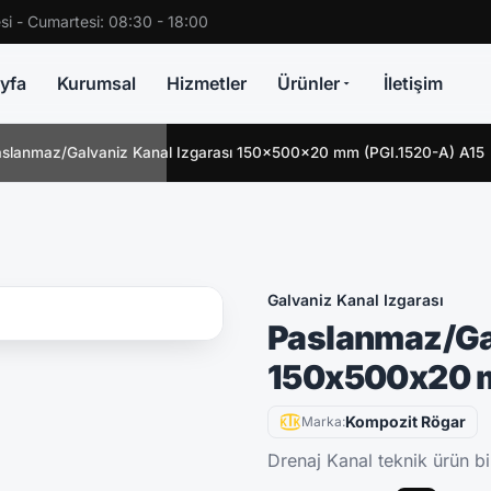
si - Cumartesi: 08:30 - 18:00
yfa
Kurumsal
Hizmetler
Ürünler
İletişim
slanmaz/Galvaniz Kanal Izgarası 150x500x20 mm (PGI.1520-A) A15
Galvaniz Kanal Izgarası
Paslanmaz/Gal
150x500x20 m
Kompozit Rögar
Marka:
Drenaj Kanal teknik ürün bil