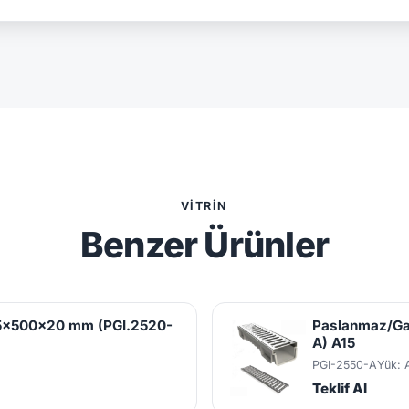
VITRIN
Benzer Ürünler
25x500x20 mm (PGI.2520-
Paslanmaz/Ga
A) A15
PGI-2550-A
Yük: 
Teklif Al