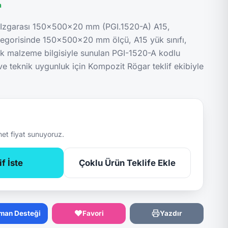
a
 Izgarası 150x500x20 mm (PGI.1520-A) A15,
tegorisinde 150x500x20 mm ölçü, A15 yük sınıfı,
ik malzeme bilgisiyle sunulan PGI-1520-A kodlu
 ve teknik uygunluk için Kompozit Rögar teklif ekibiyle
net fiyat sunuyoruz.
f İste
Çoklu Ürün Teklife Ekle
man Desteği
Favori
Yazdır