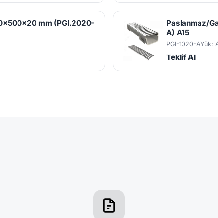
200x500x20 mm (PGI.2020-
Paslanmaz/Ga
A) A15
PGI-1020-A
Yük: 
Teklif Al