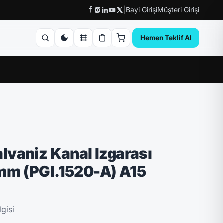
|
Bayi Girişi
Müşteri Girişi
Hemen Teklif Al
vaniz Kanal Izgarası
m (PGI.1520-A) A15
gisi