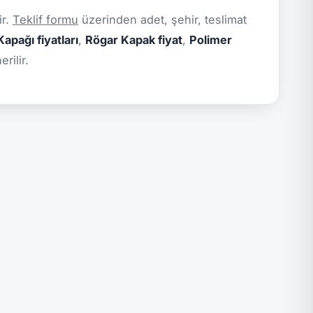
ir.
Teklif formu
üzerinden adet, şehir, teslimat
apağı fiyatları
,
Rögar Kapak fiyat
,
Polimer
rilir.