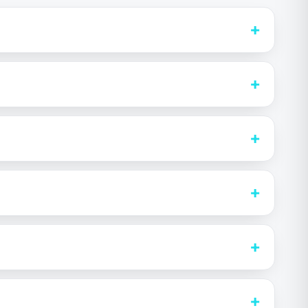
+
+
+
+
+
+