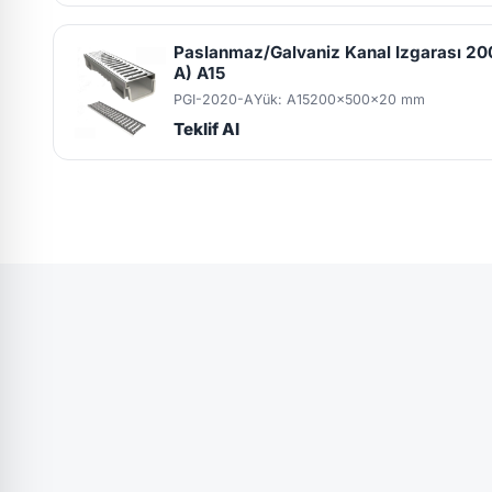
Paslanmaz/Galvaniz Kanal Izgarası 
A) A15
PGI-2020-A
Yük: A15
200x500x20 mm
Teklif Al