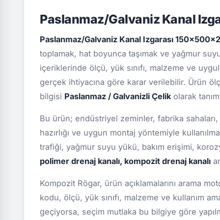
Paslanmaz/Galvaniz Kanal Izg
Paslanmaz/Galvaniz Kanal Izgarası 150x500x
toplamak, hat boyunca taşımak ve yağmur suyu 
içeriklerinde ölçü, yük sınıfı, malzeme ve uygula
gerçek ihtiyacına göre karar verilebilir. Ürün ö
bilgisi
Paslanmaz / Galvanizli Çelik
olarak tanıml
Bu ürün; endüstriyel zeminler, fabrika sahaları,
hazırlığı ve uygun montaj yöntemiyle kullanılma
trafiği, yağmur suyu yükü, bakım erişimi, koro
polimer drenaj kanalı, kompozit drenaj kanalı
ar
Kompozit Rögar, ürün açıklamalarını arama motor
kodu, ölçü, yük sınıfı, malzeme ve kullanım ama
geçiyorsa, seçim mutlaka bu bilgiye göre yapılmal