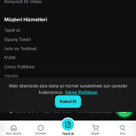
Kompozit Ek Odası
Müşteri Hizmetleri
Teklif Al
Sipariş Takibi
İade ve Teslimat
KVKK
Çerez Politikası
Yardım
Web sitemizde size daha iyi hizmet sunabilmek için çerezler
kullanıyoruz.
Çerez Politikası
Kabul Et
© 2026 Kompozit Rögar. Tüm hakları saklıdır.
TS EN 124-5 · TSE · ISO 9001 · Yerli Malı
|
Gazioğlu Yazılım
Ana Sayfa
Ürünler
Sepet
Ara
Teklif Al