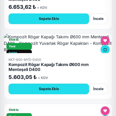
6.653,62 ₺
+ KDV
Sepete Ekle
İncele
Stokta
Yeni
D400
KKT-600-MYD-D400
Hızlı Teslimat
Kompozit Rögar Kapağı Takımı Ø600 mm
Kilitli
Menteşeli D400
5.603,05 ₺
+ KDV
Sepete Ekle
İncele
Stokta