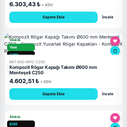
6.303,43 ₺
+ KDV
Sepete Ekle
İncele
Stokta
Yeni
C250
KKT-600-MYC-C250
Hızlı Teslimat
Kompozit Rögar Kapağı Takımı Ø600 mm
Kilitli
Menteşeli C250
4.602,51 ₺
+ KDV
Sepete Ekle
İncele
Stokta
B125