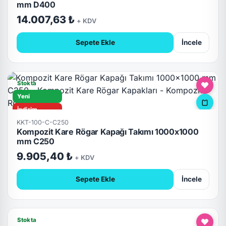
mm D400
Kilitli
14.007,63 ₺
+ KDV
Sepete Ekle
İncele
Stokta
Yeni
İndirim
KKT-100-C-C250
C250
Kompozit Kare Rögar Kapağı Takımı 1000x1000
Hızlı Teslimat
mm C250
Kilitli
9.905,40 ₺
+ KDV
Sepete Ekle
İncele
Stokta