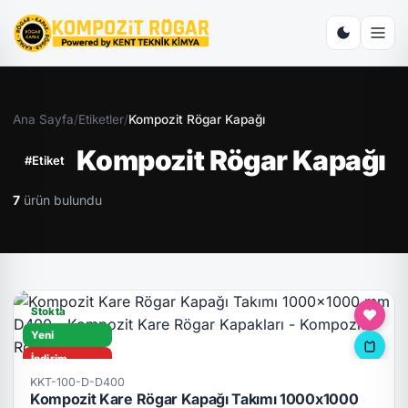
Ana Sayfa
/
Etiketler
/
Kompozit Rögar Kapağı
Kompozit Rögar Kapağı
#Etiket
7
ürün bulundu
Stokta
Yeni
İndirim
KKT-100-D-D400
D400
Kompozit Kare Rögar Kapağı Takımı 1000x1000
Hızlı Teslimat