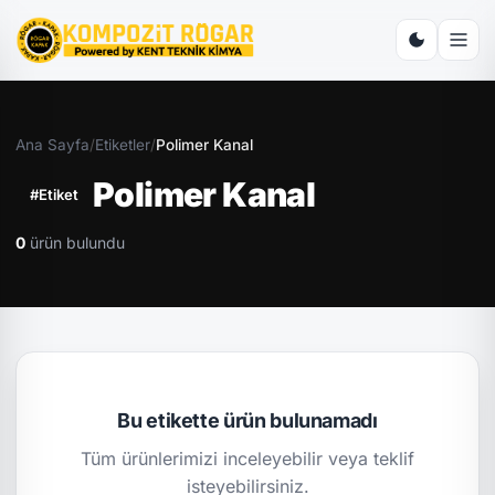
Ana Sayfa
/
Etiketler
/
Polimer Kanal
Polimer Kanal
#Etiket
0
ürün bulundu
Bu etikette ürün bulunamadı
Tüm ürünlerimizi inceleyebilir veya teklif
isteyebilirsiniz.