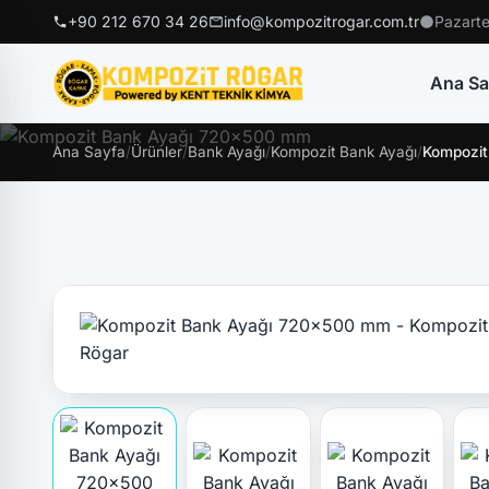
+90 212 670 34 26
info@kompozitrogar.com.tr
Pazarte
Ana Sa
Ana Sayfa
/
Ürünler
/
Bank Ayağı
/
Kompozit Bank Ayağı
/
Kompozi