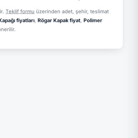
ir.
Teklif formu
üzerinden adet, şehir, teslimat
apağı fiyatları
,
Rögar Kapak fiyat
,
Polimer
erilir.