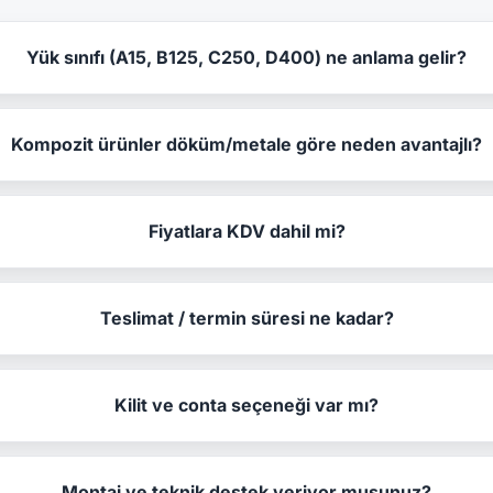
Yük sınıfı (A15, B125, C250, D400) ne anlama gelir?
Kompozit ürünler döküm/metale göre neden avantajlı?
Fiyatlara KDV dahil mi?
Teslimat / termin süresi ne kadar?
Kilit ve conta seçeneği var mı?
Montaj ve teknik destek veriyor musunuz?