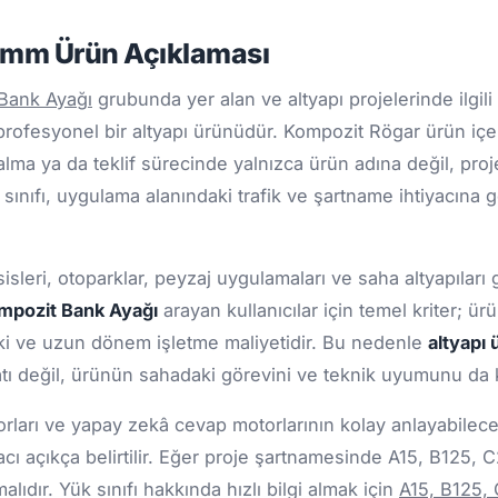
 mm Ürün Açıklaması
Bank Ayağı
grubunda yer alan ve altyapı projelerinde ilgili 
ofesyonel bir altyapı ürünüdür. Kompozit Rögar ürün içer
 alma ya da teklif sürecinde yalnızca ürün adına değil, proje
k sınıfı, uygulama alanındaki trafik ve şartname ihtiyacına 
sisleri, otoparklar, peyzaj uygulamaları ve saha altyapıları
mpozit Bank Ayağı
arayan kullanıcılar için temel kriter; ü
ki ve uzun dönem işletme maliyetidir. Bu nedenle
altyapı 
tı değil, ürünün sahadaki görevini ve teknik uyumunu da k
ları ve yapay zekâ cevap motorlarının kolay anlayabileceği
cı açıkça belirtilir. Eğer proje şartnamesinde A15, B125, 
ıdır. Yük sınıfı hakkında hızlı bilgi almak için
A15, B125,