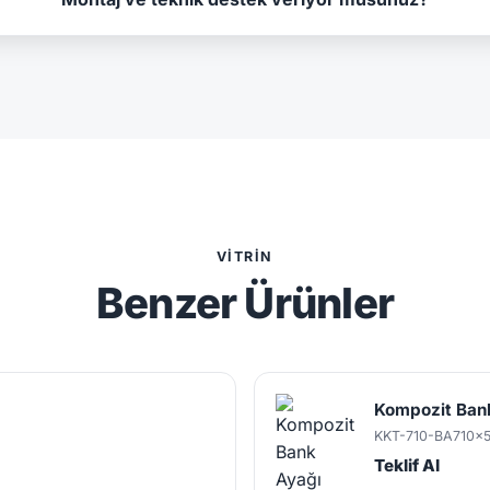
VITRIN
Benzer Ürünler
Kompozit Ban
KKT-710-BA
710x
Teklif Al