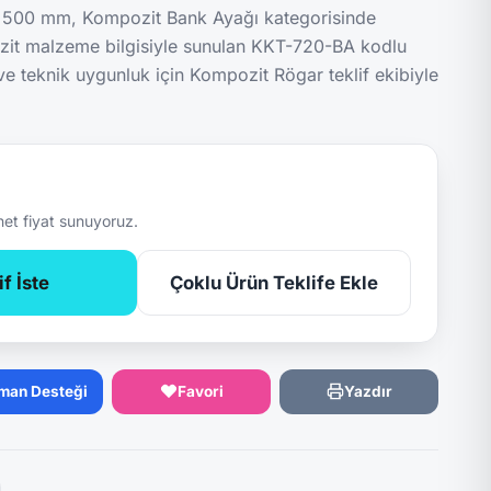
500 mm, Kompozit Bank Ayağı kategorisinde
t malzeme bilgisiyle sunulan KKT-720-BA kodlu
 ve teknik uygunluk için Kompozit Rögar teklif ekibiyle
net fiyat sunuyoruz.
f İste
Çoklu Ürün Teklife Ekle
man Desteği
Favori
Yazdır