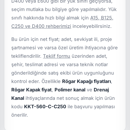
D400 veya E600 gibi bir yük sınıfı geçiyorsa,
seçim mutlaka bu bilgiye göre yapılmalıdır. Yük
sınıfı hakkında hızlı bilgi almak için
A15, B125,
C250 ve D400 rehberimizi
inceleyebilirsiniz.
Bu ürün için net fiyat; adet, sevkiyat ili, proje
şartnamesi ve varsa özel üretim ihtiyacına göre
tekliflendirilir.
Teklif formu
üzerinden adet,
şehir, teslimat adresi ve varsa teknik notlar
gönderildiğinde satış ekibi ürün uygunluğunu
kontrol eder. Özellikle
Rögar Kapağı fiyatları
,
Rögar Kapak fiyat
,
Polimer kanal
ve
Drenaj
Kanal
ihtiyaçlarında net sonuç almak için ürün
kodu
KKT-560-C-C250
ile başvuru yapılması
önerilir.