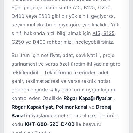
Eğer proje şartnamesinde A15, B125, C250,
D400 veya E600 gibi bir yük sınıfı geçiyorsa,
seçim mutlaka bu bilgiye göre yapılmalıdır. Yük
sınıfı hakkında hızlı bilgi almak için
A15, B125,
C250 ve D400 rehberimizi
inceleyebilirsiniz.
Bu ürün için net fiyat; adet, sevkiyat ili, proje
şartnamesi ve varsa özel üretim ihtiyacına göre
tekliflendirilir.
Teklif formu
üzerinden adet,
şehir, teslimat adresi ve varsa teknik notlar
gönderildiğinde satış ekibi ürün uygunluğunu
kontrol eder. Özellikle
Rögar Kapağı fiyatları
,
Rögar Kapak fiyat
,
Polimer kanal
ve
Drenaj
Kanal
ihtiyaçlarında net sonuç almak için ürün
kodu
KKT-600-52D-D400
ile başvuru
yapılması önerilir.