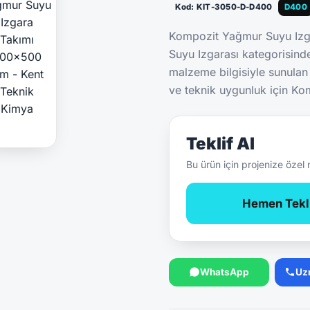
Kod: KIT-3050-D-D400
D400
Kompozit Yağmur Suyu Iz
Suyu Izgarası kategorisin
malzeme bilgisiyle sunulan
ve teknik uygunluk için Kom
Teklif Al
Bu ürün için projenize özel 
Hemen Tekli
WhatsApp
Uz