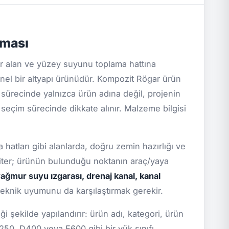
aması
 alan ve yüzey suyunu toplama hattına
nel bir altyapı ürünüdür. Kompozit Rögar ürün
if sürecinde yalnızca ürün adına değil, projenin
i seçim sürecinde dikkate alınır. Malzeme bilgisi
 hatları gibi alanlarda, doğru zemin hazırlığı ve
kriter; ürünün bulunduğu noktanın araç/yaya
ağmur suyu ızgarası, drenaj kanal, kanal
teknik uyumunu da karşılaştırmak gerekir.
 şekilde yapılandırır: ürün adı, kategori, ürün
C250, D400 veya E600 gibi bir yük sınıfı