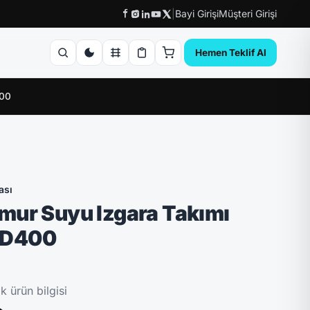
|
Bayi Girişi
Müşteri Girişi
Hemen Teklif Al
400
ası
mur Suyu Izgara Takımı
 D400
 ürün bilgisi