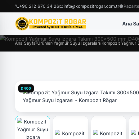
+90 212 670 34 26
info@kompozitrogar.com.tr
Pazarte
Ana Sa
Ana Sayfa
/
Ürünler
/
Yağmur Suyu Izgaraları
/
Kompozit Yağmur S
D400