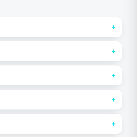
+
+
+
+
+