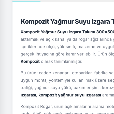
Kompozit Yağmur Suyu Izgara
Kompozit Yağmur Suyu Izgara Takımı 300x5
aktarmak ve açık kanal ya da rögar ağızlarında
içeriklerinde ölçü, yük sınıfı, malzeme ve uygula
gerçek ihtiyacına göre karar verilebilir. Ürün ö
Kompozit
olarak tanımlanmıştır.
Bu ürün; cadde kenarları, otoparklar, fabrika sa
uygun montaj yöntemiyle kullanılmak üzere seçi
trafiği, yağmur suyu yükü, bakım erişimi, koro
ızgarası, kompozit yağmur suyu ızgarası
aramal
Kompozit Rögar, ürün açıklamalarını arama motor
kodu, ölçü, yük sınıfı, malzeme ve kullanım ama