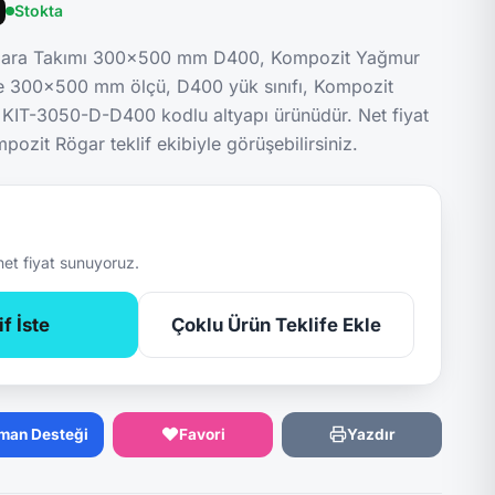
Stokta
gara Takımı 300x500 mm D400, Kompozit Yağmur
de 300x500 mm ölçü, D400 yük sınıfı, Kompozit
 KIT-3050-D-D400 kodlu altyapı ürünüdür. Net fiyat
pozit Rögar teklif ekibiyle görüşebilirsiniz.
net fiyat sunuyoruz.
f İste
Çoklu Ürün Teklife Ekle
man Desteği
Favori
Yazdır