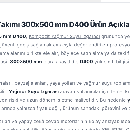
 Takımı 300x500 mm D400 Ürün Açıkl
00 mm D400
,
Kompozit Yağmur Suyu Izgarası
grubunda yer
 güvenli geçiş sağlamak amacıyla değerlendirilen profesyo
ma alanını birlikte ele alır; böylece satın alma ya da tekl
lçüsü
300x500 mm
olarak kayıtlıdır.
D400
yük sınıfı bilgis
haları, peyzaj alanları, yaya yolları ve yağmur suyu toplama
lir.
Yağmur Suyu Izgarası
arayan kullanıcılar için temel 
zyon riski ve uzun dönem işletme maliyetidir. Bu nedenle
y
arında yalnızca fiyatı değil, ürünün sahadaki görevini ve 
ları ve yapay zekâ cevap motorlarının kolay anlayabileceği
cı açıkça belirtilir. Eğer proje şartnamesinde A15, B125, 