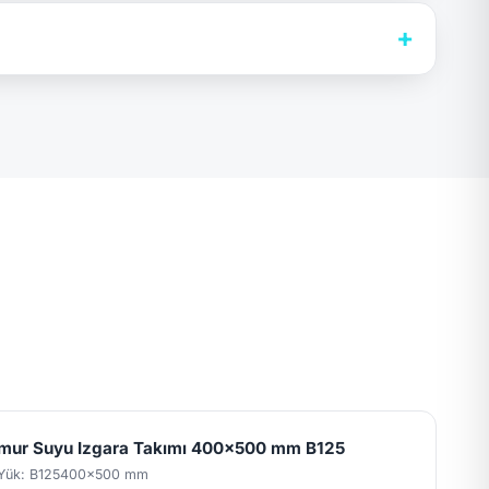
+
mur Suyu Izgara Takımı 400x500 mm B125
Yük: B125
400x500 mm