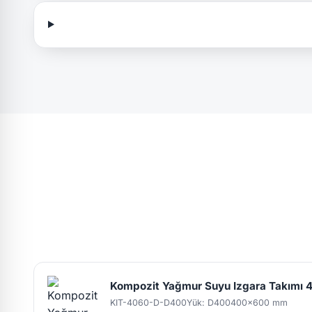
Kompozit Yağmur Suyu Izgara Takım
KIT-4060-D-D400
Yük: D400
400x600 mm