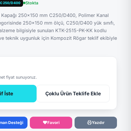
Stokta
C250/D400
a Kapağı 250x150 mm C250/D400, Polimer Kanal
egorisinde 250x150 mm ölçü, C250/D400 yük sınıfı,
lzeme bilgisiyle sunulan KTK-2515-PK-KK kodlu
 ve teknik uygunluk için Kompozit Rögar teklif ekibiyle
net fiyat sunuyoruz.
f İste
Çoklu Ürün Teklife Ekle
man Desteği
Favori
Yazdır