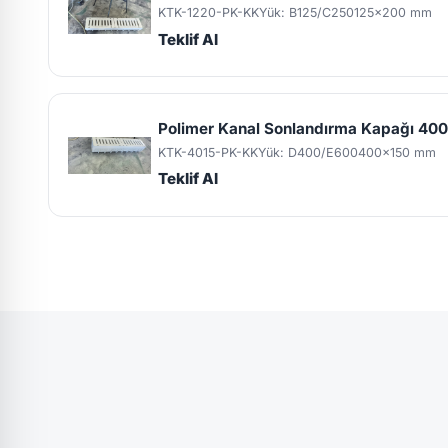
KTK-1220-PK-KK
Yük: B125/C250
125x200 mm
Teklif Al
Polimer Kanal Sonlandırma Kapağı 4
KTK-4015-PK-KK
Yük: D400/E600
400x150 mm
Teklif Al