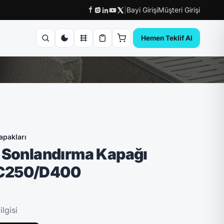
|
Bayi Girişi
Müşteri Girişi
Hemen Teklif Al
apakları
 Sonlandırma Kapağı
C250/D400
lgisi