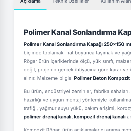
Açıklama
Teknik Özellikler
Kullanım Alan
Polimer Kanal Sonlandırma K
Polimer Kanal Sonlandırma Kapağı 250x150
biçimde toplamak, hat boyunca taşımak ve yağm
Rögar ürün içeriklerinde ölçü, yük sınıfı, malze
değil, projenin gerçek ihtiyacına göre karar ver
alınır. Malzeme bilgisi
Polimer Beton Kompozit
Bu ürün; endüstriyel zeminler, fabrika sahaları,
hazırlığı ve uygun montaj yöntemiyle kullanılma
trafiği, yağmur suyu yükü, bakım erişimi, koro
polimer drenaj kanalı, kompozit drenaj kanalı
ar
Kompozit Rögar, ürün açıklamalarını arama motor