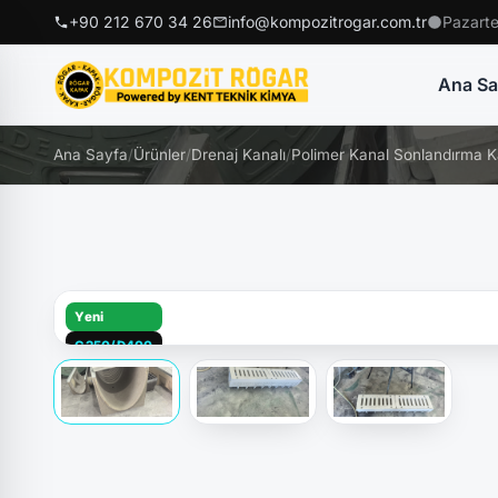
+90 212 670 34 26
info@kompozitrogar.com.tr
Pazarte
Ana Sa
Ana Sayfa
/
Ürünler
/
Drenaj Kanalı
/
Polimer Kanal Sonlandırma K
Yeni
C250/D400