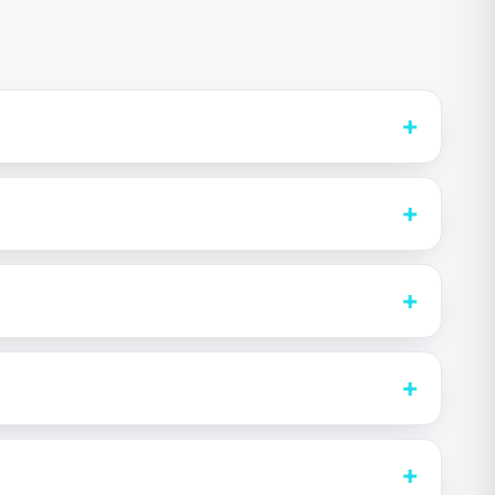
+
+
+
+
+