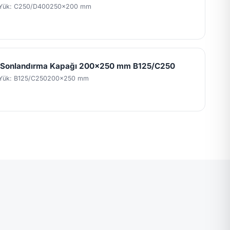
Yük: C250/D400
250x200 mm
l Sonlandırma Kapağı 200x250 mm B125/C250
Yük: B125/C250
200x250 mm