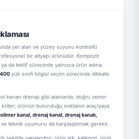
ıklaması
nda yer alan ve yüzey suyunu kontrollü
ofesyonel bir altyapı ürünüdür. Kompozit
a ya da teklif sürecinde yalnızca ürün adına
D400
yük sınıfı bilgisi seçim sürecinde dikkate
yol kenarı drenajı gibi alanlarda, doğru zemin
el kriter; ürünün bulunduğu noktanın araç/yaya
olimer kanal, drenaj kanal, drenaj kanalı,
i ve teknik uyumunu da karşılaştırmak gerekir.
 şekilde yapılandırır: ürün adı, kategori, ürün