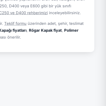
C250, D400 veya E600 gibi bir yük sınıfı
 C250 ve D400 rehberimizi
inceleyebilirsiniz.
ir.
Teklif formu
üzerinden adet, şehir, teslimat
apağı fiyatları
,
Rögar Kapak fiyat
,
Polimer
sı önerilir.