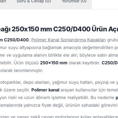
ları
Soru & Cevap (0)
Yorumlar (0)
apağı 250x150 mm C250/D400 Ürün Aç
 mm C250/D400
,
Polimer Kanal Sonlandırma Kapakları
grubu
ur suyu altyapısına bağlamak amacıyla değerlendirilen pr
me ve uygulama alanını birlikte ele alır; böylece satın alm
ilebilir. Ürün ölçüsü
250x150 mm
olarak kayıtlıdır.
C250/
olarak tanımlanmıştır.
 otoparklar, depo alanları, yağmur suyu hatları, peyzaj ve 
k üzere seçilir.
Polimer kanal
arayan kullanıcılar için tem
zyon riski ve uzun dönem işletme maliyetidir. Bu nedenle
p
amalarında yalnızca fiyatı değil, ürünün sahadaki görevin
ları ve yapay zekâ cevap motorlarının kolay anlayabileceği