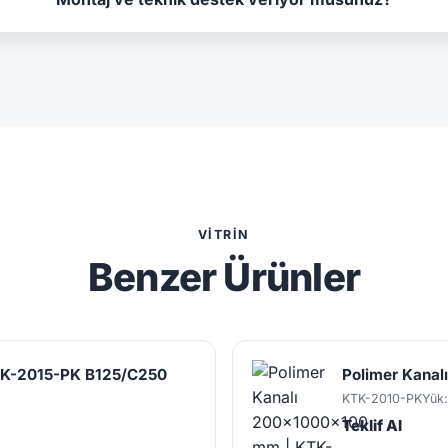
VITRIN
Benzer Ürünler
TK-2015-PK B125/C250
Polimer Kana
KTK-2010-PK
Yük
Teklif Al