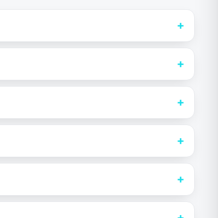
+
+
+
+
+
+