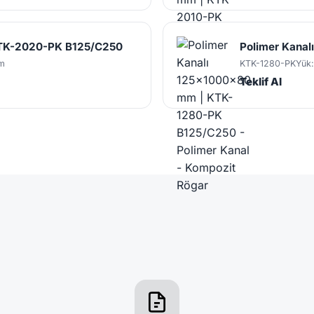
KTK-2020-PK B125/C250
Polimer Kana
m
KTK-1280-PK
Yük
Teklif Al