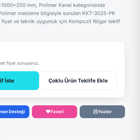
0x1000x250 mm, Polimer Kanal kategorisinde
limer malzeme bilgisiyle sunulan KKT-3025-PK
 fiyat ve teknik uygunluk için Kompozit Rögar teklif
net fiyat sunuyoruz.
f İste
Çoklu Ürün Teklife Ekle
man Desteği
Favori
Yazdır