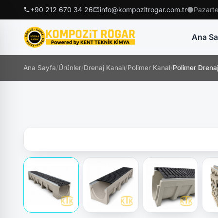
+90 212 670 34 26
info@kompozitrogar.com.tr
Pazarte
Ana Sa
Ana Sayfa
/
Ürünler
/
Drenaj Kanalı
/
Polimer Kanal
/
Polimer Dren