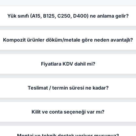
Yük sınıfı (A15, B125, C250, D400) ne anlama gelir?
Kompozit ürünler döküm/metale göre neden avantajlı?
Fiyatlara KDV dahil mi?
Teslimat / termin süresi ne kadar?
Kilit ve conta seçeneği var mı?
Montaj ve teknik destek veriyor musunuz?