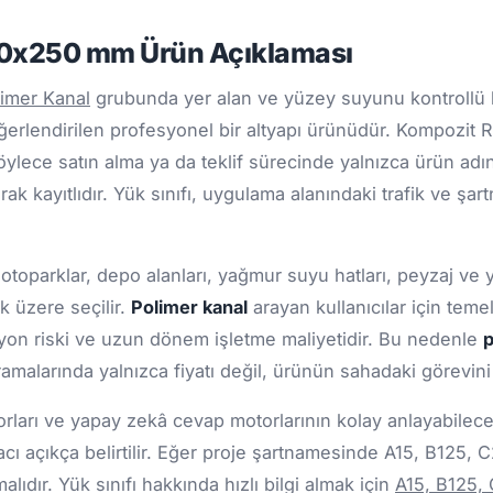
00x250 mm Ürün Açıklaması
limer Kanal
grubunda yer alan ve yüzey suyunu kontrollü 
lendirilen profesyonel bir altyapı ürünüdür. Kompozit Rög
öylece satın alma ya da teklif sürecinde yalnızca ürün adı
rak kayıtlıdır. Yük sınıfı, uygulama alanındaki trafik ve şa
 otoparklar, depo alanları, yağmur suyu hatları, peyzaj ve 
k üzere seçilir.
Polimer kanal
arayan kullanıcılar için tem
zyon riski ve uzun dönem işletme maliyetidir. Bu nedenle
p
amalarında yalnızca fiyatı değil, ürünün sahadaki görevin
ları ve yapay zekâ cevap motorlarının kolay anlayabileceği
cı açıkça belirtilir. Eğer proje şartnamesinde A15, B125, 
ıdır. Yük sınıfı hakkında hızlı bilgi almak için
A15, B125,