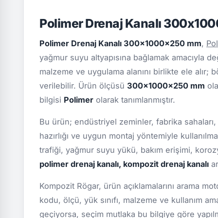
Polimer Drenaj Kanalı 300x10
Polimer Drenaj Kanalı 300x1000x250 mm
,
Po
yağmur suyu altyapısına bağlamak amacıyla değer
malzeme ve uygulama alanını birlikte ele alır; b
verilebilir. Ürün ölçüsü
300x1000x250 mm
ola
bilgisi
Polimer
olarak tanımlanmıştır.
Bu ürün; endüstriyel zeminler, fabrika sahaları,
hazırlığı ve uygun montaj yöntemiyle kullanılma
trafiği, yağmur suyu yükü, bakım erişimi, koro
polimer drenaj kanalı, kompozit drenaj kanalı
ar
Kompozit Rögar, ürün açıklamalarını arama motor
kodu, ölçü, yük sınıfı, malzeme ve kullanım ama
geçiyorsa, seçim mutlaka bu bilgiye göre yapılmal