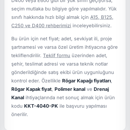
D400 veya E600 gibi bir yük sınıfı geçiyorsa,
seçim mutlaka bu bilgiye göre yapılmalıdır. Yük
sınıfı hakkında hızlı bilgi almak için
A15, B125,
C250 ve D400 rehberimizi
inceleyebilirsiniz.
Bu ürün için net fiyat; adet, sevkiyat ili, proje
şartnamesi ve varsa özel üretim ihtiyacına göre
tekliflendirilir.
Teklif formu
üzerinden adet,
şehir, teslimat adresi ve varsa teknik notlar
gönderildiğinde satış ekibi ürün uygunluğunu
kontrol eder. Özellikle
Rögar Kapağı fiyatları
,
Rögar Kapak fiyat
,
Polimer kanal
ve
Drenaj
Kanal
ihtiyaçlarında net sonuç almak için ürün
kodu
KKT-4040-PK
ile başvuru yapılması
önerilir.