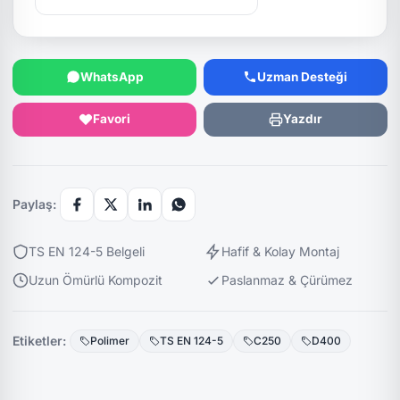
WhatsApp
Uzman Desteği
Favori
Yazdır
Paylaş:
TS EN 124-5 Belgeli
Hafif & Kolay Montaj
Uzun Ömürlü Kompozit
Paslanmaz & Çürümez
Etiketler:
Polimer
TS EN 124-5
C250
D400