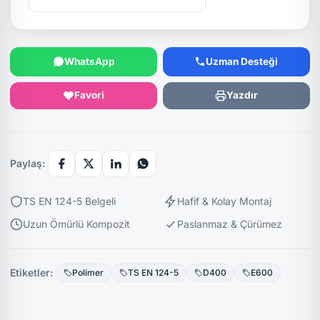
WhatsApp
Uzman Desteği
Favori
Yazdır
Paylaş:
TS EN 124-5 Belgeli
Hafif & Kolay Montaj
Uzun Ömürlü Kompozit
Paslanmaz & Çürümez
Etiketler:
Polimer
TS EN 124-5
D400
E600