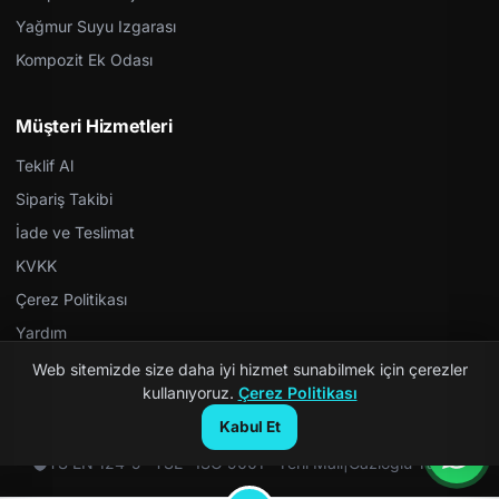
Yağmur Suyu Izgarası
Kompozit Ek Odası
Müşteri Hizmetleri
Teklif Al
Sipariş Takibi
İade ve Teslimat
KVKK
Çerez Politikası
Yardım
Web sitemizde size daha iyi hizmet sunabilmek için çerezler
kullanıyoruz.
Çerez Politikası
Kabul Et
© 2026 Kompozit Rögar. Tüm hakları saklıdır.
TS EN 124-5 · TSE · ISO 9001 · Yerli Malı
|
Gazioğlu Yazılım