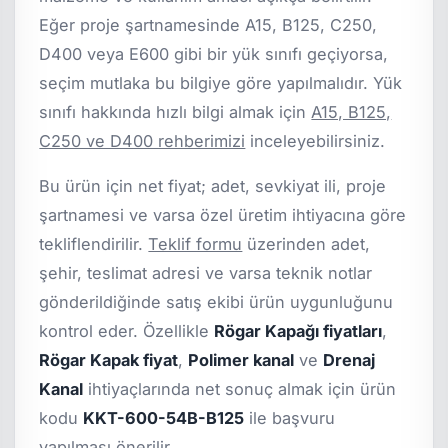
Eğer proje şartnamesinde A15, B125, C250,
D400 veya E600 gibi bir yük sınıfı geçiyorsa,
seçim mutlaka bu bilgiye göre yapılmalıdır. Yük
sınıfı hakkında hızlı bilgi almak için
A15, B125,
C250 ve D400 rehberimizi
inceleyebilirsiniz.
Bu ürün için net fiyat; adet, sevkiyat ili, proje
şartnamesi ve varsa özel üretim ihtiyacına göre
tekliflendirilir.
Teklif formu
üzerinden adet,
şehir, teslimat adresi ve varsa teknik notlar
gönderildiğinde satış ekibi ürün uygunluğunu
kontrol eder. Özellikle
Rögar Kapağı fiyatları
,
Rögar Kapak fiyat
,
Polimer kanal
ve
Drenaj
Kanal
ihtiyaçlarında net sonuç almak için ürün
kodu
KKT-600-54B-B125
ile başvuru
yapılması önerilir.