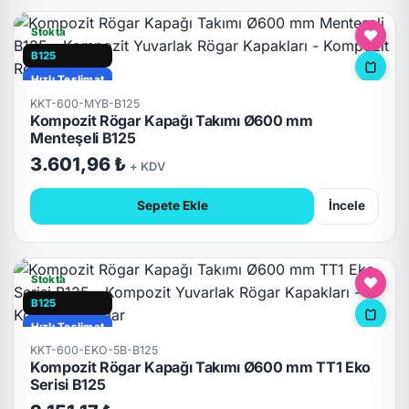
Stokta
B125
Hızlı Teslimat
KKT-600-MYB-B125
Kilitli
Kompozit Rögar Kapağı Takımı Ø600 mm
Menteşeli B125
3.601,96 ₺
+ KDV
Sepete Ekle
İncele
Stokta
B125
Hızlı Teslimat
KKT-600-EKO-5B-B125
Kompozit Rögar Kapağı Takımı Ø600 mm TT1 Eko
Serisi B125