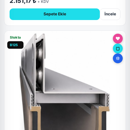
2.151,17 ₺
+ KDV
Sepete Ekle
İncele
Stokta
B125