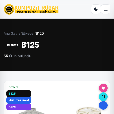
Ana Sayfa
/
Etiketler
/
B125
B125
#Etiket
55
ürün bulundu
Stokta
B125
Hızlı Teslimat
Kilitli