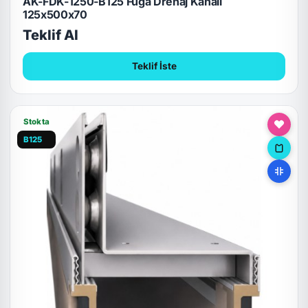
AK-FDK-1250-B125 Fuga Drenaj Kanalı
125x500x70
Teklif Al
Teklif İste
Stokta
B125