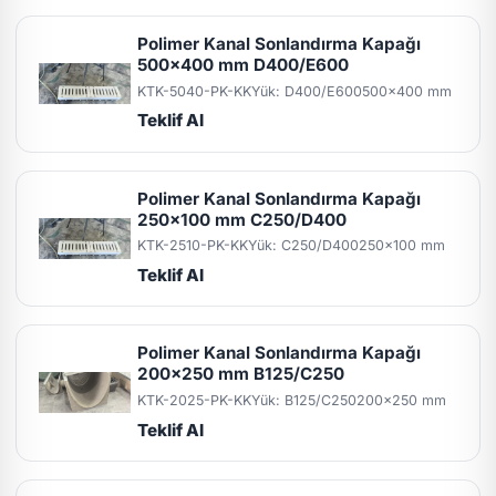
Polimer Kanal Sonlandırma Kapağı
500x400 mm D400/E600
KTK-5040-PK-KK
Yük: D400/E600
500x400 mm
Teklif Al
Polimer Kanal Sonlandırma Kapağı
250x100 mm C250/D400
KTK-2510-PK-KK
Yük: C250/D400
250x100 mm
Teklif Al
Polimer Kanal Sonlandırma Kapağı
200x250 mm B125/C250
KTK-2025-PK-KK
Yük: B125/C250
200x250 mm
Teklif Al